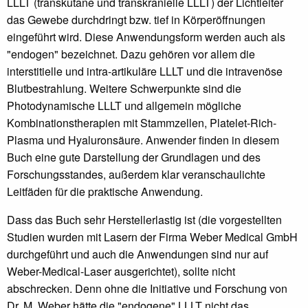
LLLT (transkutane und transkranielle LLLT) der Lichtleiter
das Gewebe durchdringt bzw. tief in Körperöffnungen
eingeführt wird. Diese Anwendungsform werden auch als
"endogen" bezeichnet. Dazu gehören vor allem die
interstitielle und intra-artikuläre LLLT und die intravenöse
Blutbestrahlung. Weitere Schwerpunkte sind die
Photodynamische LLLT und allgemein mögliche
Kombinationstherapien mit Stammzellen, Platelet-Rich-
Plasma und Hyaluronsäure. Anwender finden in diesem
Buch eine gute Darstellung der Grundlagen und des
Forschungsstandes, außerdem klar veranschaulichte
Leitfäden für die praktische Anwendung.
Dass das Buch sehr Herstellerlastig ist (die vorgestellten
Studien wurden mit Lasern der Firma Weber Medical GmbH
durchgeführt und auch die Anwendungen sind nur auf
Weber-Medical-Laser ausgerichtet), sollte nicht
abschrecken. Denn ohne die Initiative und Forschung von
Dr. M. Weber hätte die "endogene" LLLT nicht das